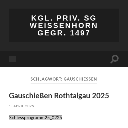
KGL. PRIV. SG
WEISSENHORN
GEGR. 1497
Suchfe
Mobile-
ein-/a
Menü
ein-/ausblenden
SCHLAGWORT:
GAUSCHIESSEN
Gauschießen Rothtalgau 2025
1. APRIL 2025
Schiessprogramm25_0225