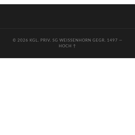
© 2026
KGL. PRIV. SG WEISSENHORN GEGR. 1497
—
HOCH ↑