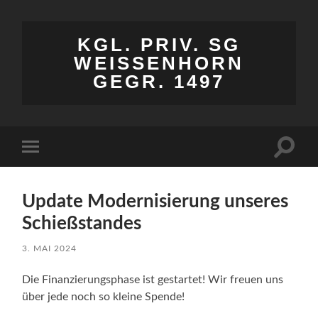
KGL. PRIV. SG
WEISSENHORN
GEGR. 1497
Suchfe
Mobile-
ein-/a
Menü
ein-/ausblenden
Update Modernisierung unseres
Schießstandes
3. MAI 2024
Die Finanzierungsphase ist gestartet! Wir freuen uns
über jede noch so kleine Spende!