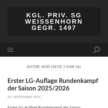
KGL. PRIV. SG
WEISSENHORN
GEGR. 1497
Suchfe
Mobile-
ein-/a
Menü
ein-/ausblenden
AUTOR:
KHD
(SEITE 1 VON 16)
Erster LG-Auflage Rundenkampf
der Saison 2025/2026
24. SEPTEMBER 2025
Erster LG-Auflage Rundenkampf der Saison