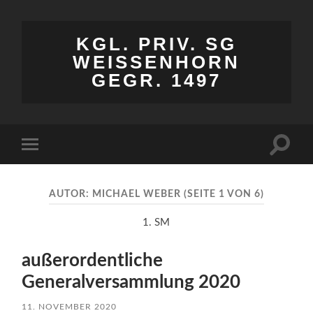
KGL. PRIV. SG
WEISSENHORN
GEGR. 1497
Suchfe
Mobile-
ein-/a
Menü
ein-/ausblenden
AUTOR:
MICHAEL WEBER
(SEITE 1 VON 6)
1. SM
außerordentliche
Generalversammlung 2020
11. NOVEMBER 2020