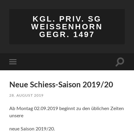
KGL. PRIV. SG
WEISSENHORN
GEGR. 1497
Suchfe
Mobile-
ein-/a
Menü
ein-/ausblenden
Neue Schiess-Saison 2019/20
28. AUGUST 2019
Ab Montag 02.09.2019 beginnt zu den üblichen Zeiten
unsere
neue Saison 2019/20.