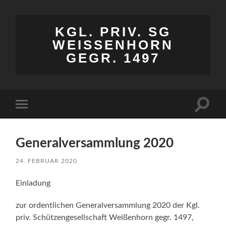
KGL. PRIV. SG
WEISSENHORN
GEGR. 1497
Suchfe
Mobile-
ein-/a
Menü
ein-/ausblenden
Generalversammlung 2020
24. FEBRUAR 2020
Einladung
zur ordentlichen Generalversammlung 2020 der Kgl.
priv. Schützengesellschaft Weißenhorn gegr. 1497,