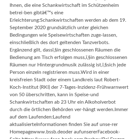
Ihnen, die eine Schankwirtschaft im Schützenheim
betrei-ben gibtâ€™s eine
Erleichterung:Schankwirtschaften werden ab dem 19.
September 2020 grundsätzlich unter gleichen
Bedingungen wie Speisewirtschaften zuge-lassen,
einschließlich des dort geltenden Tanzverbots.
Ergänzend gilt, dassï‚§in geschlossenen Räumen die
Bedienung am Tisch erfolgen muss,ï‚§in geschlossenen
Räumen nur Hintergrundmusik zulässig ist,ï‚§sich jede
Person einzeln registrieren muss.Wird in einer
kreisfreien Stadt oder einem Landkreis laut Robert-
Koch-Institut (RKI) der 7-Tages-Inzidenz-Frühwarnwert
von 50 überschritten, kann in Speise-und
Schankwirtschaften ab 23 Uhr ein Alkoholverbot
durch die örtlichen Behörden ver-hängt werden.Immer
auf dem Laufenden:Laufend
aktualisierteInformationen finden Sie auf unse-rer
Homepagewww.bssb.deoder aufunsererFacebook-